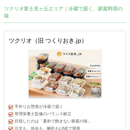
ツクリオ富士見ヶ丘エリア｜冷蔵で届く、家庭料理の
味
ツクリオ（旧 つくりおき.jp）
手作りお惣菜が冷蔵で届く
管理栄養士監修のバランス献立
目指したのは「素朴で飽きない家庭の味」
注文も、休会も、解約もLINEで簡単