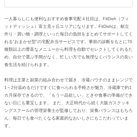
一人暮らしにも便利なおすすめ食事宅配４社目は、FitDish（フィ
ットディッシュ）富士見ヶ丘エリアになります。FitDishは、献立
作り・買い物・調理といった毎日の負担をまとめてサポートしてく
れる“おまかせ型”の宅配弁当サービスです。事前の診断をもとに70
種類以上の豊富なメニューから料理を自動でセレクトしてくれるた
め、自分で選ぶ手間がなく、忙しい方でも無理なくバランスの良い
食生活を続けられます。
料理は主菜と副菜の組み合わせで届き、冷蔵パウチのままレンジで
1～2分温めるだけですぐに食べられる手軽さが魅力。冷蔵庫で約1
カ月保存できるので、「もう一品欲しい」ときや食事の準備ができ
ない日にも重宝します。 また、大正時代から続く大阪ガスクッキ
ングスクールの管理栄養士が監修しており、栄養バランスはもちろ
ん、毎日でも食べたくなる家庭的なおいしさにもこだわっていま
す。