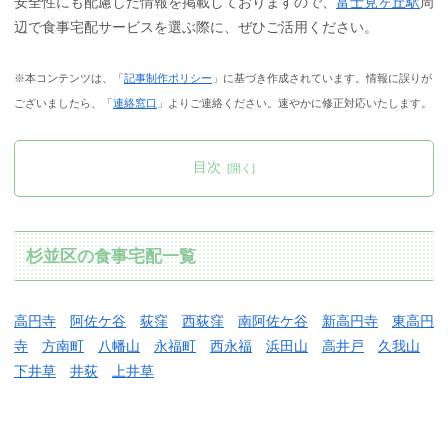
安全性にも配慮した情報を掲載しておりますので、
富士見ヶ丘駅
周
辺で食事宅配サービスを選ぶ際に、ぜひご活用ください。
※本コンテンツは、「
記事制作ポリシー
」に基づき作成されています。情報に誤りが
ございましたら、「
連絡窓口
」よりご連絡ください。速やかに修正対応いたします。
目次
杉並区の食事宅配一覧
高円寺
阿佐ケ谷
荻窪
西荻窪
南阿佐ケ谷
新高円寺
東高円
寺
方南町
八幡山
永福町
西永福
浜田山
高井戸
久我山
下井草
井荻
上井草