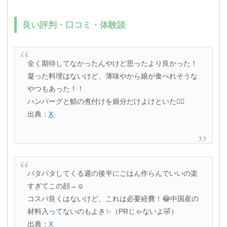
良い評判・口コミ・体験談
全く期待してなかったんやけど思ったより良かった！
凝った料理はないけど、薄味やから娘が食べれそうな
やつもあった！！
ハンバーグと鯖の煮付けを娘分だけよけといた🙂‍↕️
出典：
X
バタバタしてくる週の後半にごはん作らんでいいの楽
すぎてこの顔→☺️
コスパ良くはないけど、これは必要経費！😂中国産の
材料入ってないのもよき✨（PRじゃないよ🤣）
出典：
X