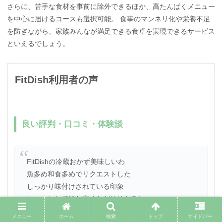
さらに、苦手な食材を事前に除外できるほか、高たんぱくメニュー
を中心に届けるコースも選択可能。 食事のマンネリ化や栄養不足
を防ぎながら、家族みんなが満足できる食卓を実現できるサービス
といえるでしょう。
FitDish利用者の声
良い評判・口コミ・体験談
FitDishの冷蔵おかず美味しいわ
魚多め和食多めでリクエストした
しっかり味付けされている印象
ちょっとお値段お高めなだけはあるね
来月も続ける🎵
メニュー
ホーム
検索
トップ
サイドバー