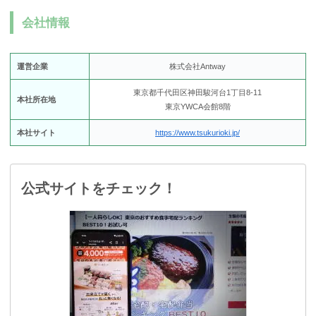
会社情報
運営企業
株式会社Antway
東京都千代田区神田駿河台1丁目8-11
本社所在地
東京YWCA会館8階
本社サイト
https://www.tsukurioki.jp/
公式サイトをチェック！