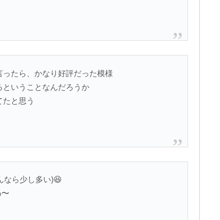
と言ったら、かなり好評だった模様
きるということなんだろうか
てたと思う
なら少し多い)😆
わ〜