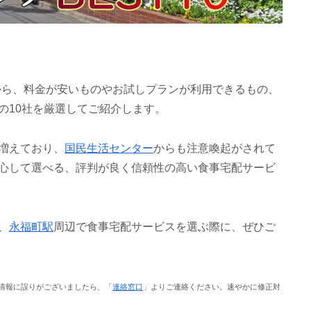
から、料金が安いものやお試しプランが利用できるもの、
の10社を厳選してご紹介します。
増えており、
国民生活センター
からも注意喚起がされて
心して選べる、評判が良く信頼性の高い食事宅配サービ
、
永福町駅
周辺で食事宅配サービスを選ぶ際に、ぜひご
情報に誤りがございましたら、「
連絡窓口
」よりご連絡ください。速やかに修正対