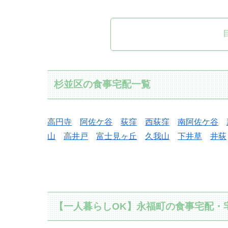
杉並区の食事宅配一覧
高円寺
阿佐ケ谷
荻窪
西荻窪
南阿佐ケ谷
山
高井戸
富士見ヶ丘
久我山
下井草
井荻
【一人暮らしOK】永福町の食事宅配・