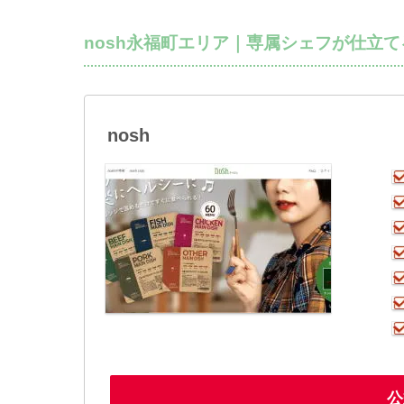
nosh永福町エリア｜専属シェフが仕立
nosh
公