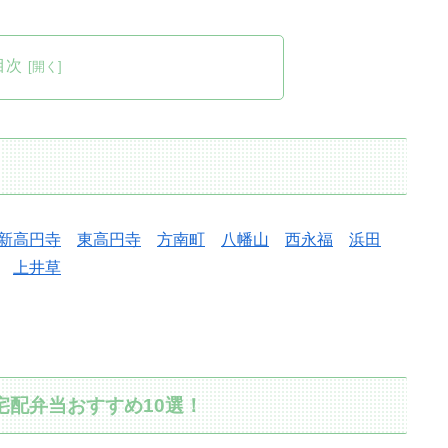
目次
新高円寺
東高円寺
方南町
八幡山
西永福
浜田
上井草
宅配弁当おすすめ10選！