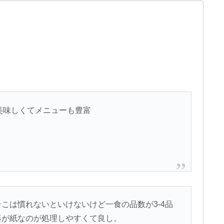
番美味しくてメニューも豊富
こは慣れないといけないけど一食の品数が3-4品
器が紙なのが処理しやすくて良し。