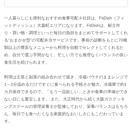
一人暮らしにも便利なおすすめ食事宅配４社目は、FitDish（フィ
ットディッシュ）大森町エリアになります。FitDishは、献立作
り・買い物・調理といった毎日の負担をまとめてサポートしてくれ
る“おまかせ型”の宅配弁当サービスです。事前の診断をもとに70種
類以上の豊富なメニューから料理を自動でセレクトしてくれるた
め、自分で選ぶ手間がなく、忙しい方でも無理なくバランスの良い
食生活を続けられます。
料理は主菜と副菜の組み合わせで届き、冷蔵パウチのままレンジで
1～2分温めるだけですぐに食べられる手軽さが魅力。冷蔵庫で約1
カ月保存できるので、「もう一品欲しい」ときや食事の準備ができ
ない日にも重宝します。 また、大正時代から続く大阪ガスクッキ
ングスクールの管理栄養士が監修しており、栄養バランスはもちろ
ん、毎日でも食べたくなる家庭的なおいしさにもこだわっていま
す。