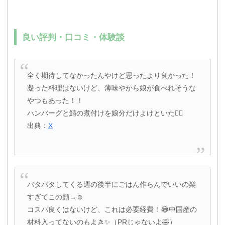
良い評判・口コミ・体験談
全く期待してなかったんやけど思ったより良かった！
凝った料理はないけど、薄味やから娘が食べれそうな
やつもあった！！
ハンバーグと鯖の煮付けを娘分だけよけといた🙂‍↕️
出典：
X
バタバタしてくる週の後半にごはん作らんでいいの楽
すぎてこの顔→☺️
コスパ良くはないけど、これは必要経費！😂中国産の
材料入ってないのもよき✨（PRじゃないよ🤣）