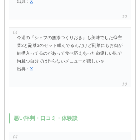
出典：
X
今週の『シェフの無添つくりおき』も美味でした😋主
菜2と副菜3のセット頼んでるんだけど副菜にもお肉が
結構入ってるのがあって食べ応えあった👍優しい味で
尚且つ自分では作らないメニューが嬉しい☺️
出典：
X
悪い評判・口コミ・体験談