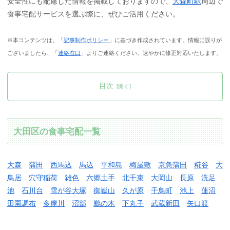
安全性にも配慮した情報を掲載しておりますので、
大森町駅
周辺で
食事宅配サービスを選ぶ際に、ぜひご活用ください。
※本コンテンツは、「
記事制作ポリシー
」に基づき作成されています。情報に誤りが
ございましたら、「
連絡窓口
」よりご連絡ください。速やかに修正対応いたします。
目次
大田区の食事宅配一覧
大森
蒲田
西馬込
馬込
平和島
梅屋敷
京急蒲田
糀谷
大
鳥居
穴守稲荷
雑色
六郷土手
北千束
大岡山
長原
洗足
池
石川台
雪が谷大塚
御嶽山
久が原
千鳥町
池上
蓮沼
田園調布
多摩川
沼部
鵜の木
下丸子
武蔵新田
矢口渡