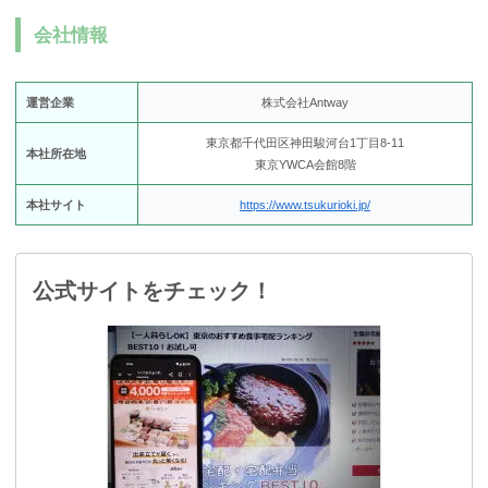
会社情報
運営企業
株式会社Antway
東京都千代田区神田駿河台1丁目8-11
本社所在地
東京YWCA会館8階
本社サイト
https://www.tsukurioki.jp/
公式サイトをチェック！