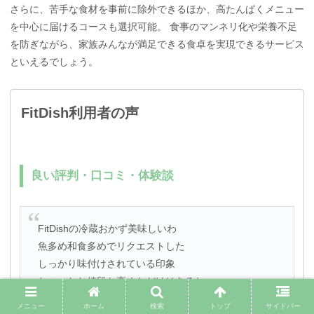
さらに、苦手な食材を事前に除外できるほか、高たんぱくメニュー
を中心に届けるコースも選択可能。 食事のマンネリ化や栄養不足
を防ぎながら、家族みんなが満足できる食卓を実現できるサービス
といえるでしょう。
FitDish利用者の声
良い評判・口コミ・体験談
FitDishの冷蔵おかず美味しいわ
魚多め和食多めでリクエストした
しっかり味付けされている印象
ちょっとお値段お高めなだけはあるね
来月も続ける🎵
メニュー
ホーム
検索
トップ
サイドバー