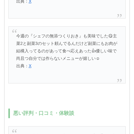
出典：
X
今週の『シェフの無添つくりおき』も美味でした😋主
菜2と副菜3のセット頼んでるんだけど副菜にもお肉が
結構入ってるのがあって食べ応えあった👍優しい味で
尚且つ自分では作らないメニューが嬉しい☺️
出典：
X
悪い評判・口コミ・体験談