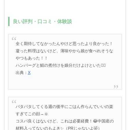
良い評判・口コミ・体験談
全く期待してなかったんやけど思ったより良かった！
凝った料理はないけど、薄味やから娘が食べれそうな
やつもあった！！
ハンバーグと鯖の煮付けを娘分だけよけといた🙂‍↕️
出典：
X
バタバタしてくる週の後半にごはん作らんでいいの楽
すぎてこの顔→☺️
コスパ良くはないけど、これは必要経費！😂中国産の
材料入ってないのもよき✨（PRじゃないよ🤣）