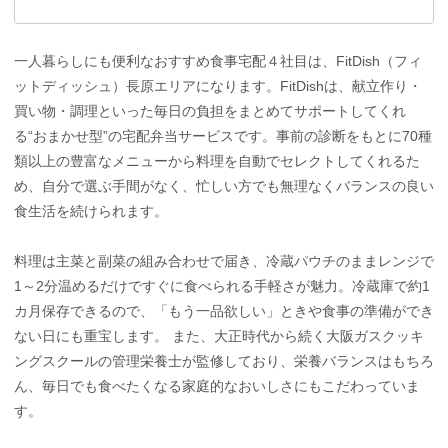
一人暮らしにも便利なおすすめ食事宅配４社目は、FitDish（フィ
ットディッシュ）長原エリアになります。FitDishは、献立作り・
買い物・調理といった毎日の負担をまとめてサポートしてくれ
る“おまかせ型”の宅配弁当サービスです。事前の診断をもとに70種
類以上の豊富なメニューから料理を自動でセレクトしてくれるた
め、自分で選ぶ手間がなく、忙しい方でも無理なくバランスの良い
食生活を続けられます。
料理は主菜と副菜の組み合わせで届き、冷蔵パウチのままレンジで
1～2分温めるだけですぐに食べられる手軽さが魅力。冷蔵庫で約1
カ月保存できるので、「もう一品欲しい」ときや食事の準備ができ
ない日にも重宝します。 また、大正時代から続く大阪ガスクッキ
ングスクールの管理栄養士が監修しており、栄養バランスはもちろ
ん、毎日でも食べたくなる家庭的なおいしさにもこだわっていま
す。