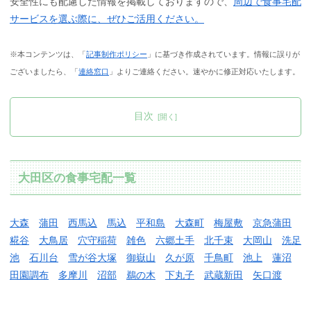
安全性にも配慮した情報を掲載しておりますので、
周辺で食事宅配
サービスを選ぶ際に、ぜひご活用ください。
※本コンテンツは、「
記事制作ポリシー
」に基づき作成されています。情報に誤りが
ございましたら、「
連絡窓口
」よりご連絡ください。速やかに修正対応いたします。
目次
大田区の食事宅配一覧
大森
蒲田
西馬込
馬込
平和島
大森町
梅屋敷
京急蒲田
糀谷
大鳥居
穴守稲荷
雑色
六郷土手
北千束
大岡山
洗足
池
石川台
雪が谷大塚
御嶽山
久が原
千鳥町
池上
蓮沼
田園調布
多摩川
沼部
鵜の木
下丸子
武蔵新田
矢口渡