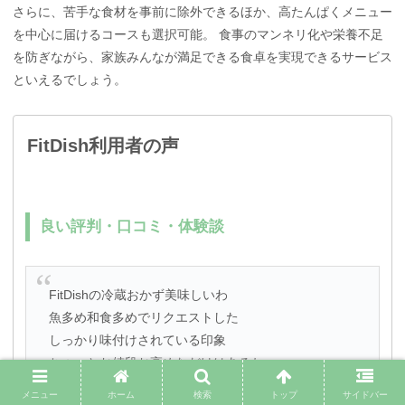
さらに、苦手な食材を事前に除外できるほか、高たんぱくメニュー
を中心に届けるコースも選択可能。 食事のマンネリ化や栄養不足
を防ぎながら、家族みんなが満足できる食卓を実現できるサービス
といえるでしょう。
FitDish利用者の声
良い評判・口コミ・体験談
FitDishの冷蔵おかず美味しいわ
魚多め和食多めでリクエストした
しっかり味付けされている印象
ちょっとお値段お高めなだけはあるね
来月も続ける🎵
メニュー
ホーム
検索
トップ
サイドバー