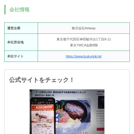
会社情報
運営企業
株式会社Antway
東京都千代田区神田駿河台1丁目8-11
本社所在地
東京YWCA会館8階
本社サイト
https://www.tsukurioki.jp/
公式サイトをチェック！