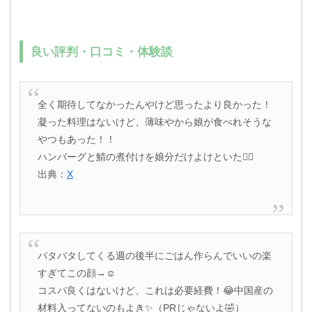
良い評判・口コミ・体験談
全く期待してなかったんやけど思ったより良かった！
凝った料理はないけど、薄味やから娘が食べれそうな
やつもあった！！
ハンバーグと鯖の煮付けを娘分だけよけといた🙂‍↕️
出典：
X
バタバタしてくる週の後半にごはん作らんでいいの楽
すぎてこの顔→☺️
コスパ良くはないけど、これは必要経費！😂中国産の
材料入ってないのもよき✨（PRじゃないよ🤣）