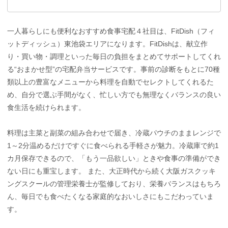
一人暮らしにも便利なおすすめ食事宅配４社目は、FitDish（フィ
ットディッシュ）東池袋エリアになります。FitDishは、献立作
り・買い物・調理といった毎日の負担をまとめてサポートしてくれ
る“おまかせ型”の宅配弁当サービスです。事前の診断をもとに70種
類以上の豊富なメニューから料理を自動でセレクトしてくれるた
め、自分で選ぶ手間がなく、忙しい方でも無理なくバランスの良い
食生活を続けられます。
料理は主菜と副菜の組み合わせで届き、冷蔵パウチのままレンジで
1～2分温めるだけですぐに食べられる手軽さが魅力。冷蔵庫で約1
カ月保存できるので、「もう一品欲しい」ときや食事の準備ができ
ない日にも重宝します。 また、大正時代から続く大阪ガスクッキ
ングスクールの管理栄養士が監修しており、栄養バランスはもちろ
ん、毎日でも食べたくなる家庭的なおいしさにもこだわっていま
す。