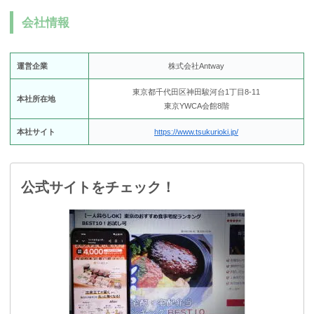
会社情報
運営企業
株式会社Antway
東京都千代田区神田駿河台1丁目8-11
本社所在地
東京YWCA会館8階
本社サイト
https://www.tsukurioki.jp/
公式サイトをチェック！