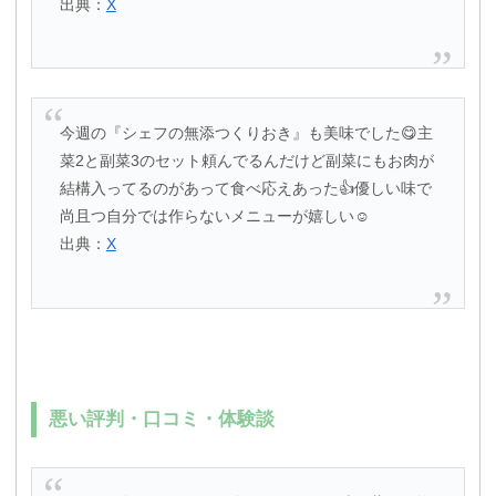
出典：
X
今週の『シェフの無添つくりおき』も美味でした😋主
菜2と副菜3のセット頼んでるんだけど副菜にもお肉が
結構入ってるのがあって食べ応えあった👍優しい味で
尚且つ自分では作らないメニューが嬉しい☺️
出典：
X
悪い評判・口コミ・体験談