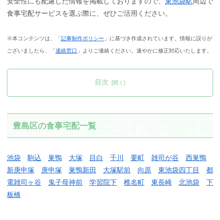
安全性にも配慮した情報を掲載しておりますので、
東池袋駅
周辺で
食事宅配サービスを選ぶ際に、ぜひご活用ください。
※本コンテンツは、「
記事制作ポリシー
」に基づき作成されています。情報に誤りが
ございましたら、「
連絡窓口
」よりご連絡ください。速やかに修正対応いたします。
目次
豊島区の食事宅配一覧
池袋
駒込
巣鴨
大塚
目白
千川
要町
雑司が谷
西巣鴨
新庚申塚
庚申塚
巣鴨新田
大塚駅前
向原
東池袋四丁目
都
電雑司ヶ谷
鬼子母神前
学習院下
椎名町
東長崎
北池袋
下
板橋