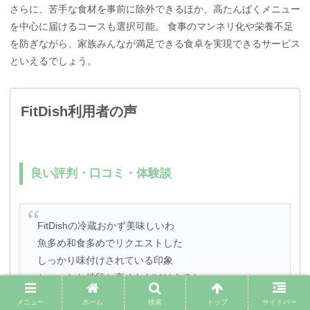
さらに、苦手な食材を事前に除外できるほか、高たんぱくメニュー
を中心に届けるコースも選択可能。 食事のマンネリ化や栄養不足
を防ぎながら、家族みんなが満足できる食卓を実現できるサービス
といえるでしょう。
FitDish利用者の声
良い評判・口コミ・体験談
FitDishの冷蔵おかず美味しいわ
魚多め和食多めでリクエストした
しっかり味付けされている印象
ちょっとお値段お高めなだけはあるね
来月も続ける🎵
メニュー
ホーム
検索
トップ
サイドバー