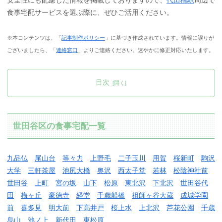
安全性にも配慮した情報を掲載しておりますので、
代田橋駅
周辺で
食事宅配サービスを選ぶ際に、ぜひご活用ください。
※本コンテンツは、「
記事制作ポリシー
」に基づき作成されています。情報に誤りが
ございましたら、「
連絡窓口
」よりご連絡ください。速やかに修正対応いたします。
目次
世田谷区の食事宅配一覧
九品仏
尾山台
等々力
上野毛
二子玉川
用賀
桜新町
駒沢
大学
三軒茶屋
池尻大橋
奥沢
西太子堂
若林
松陰神社前
世田谷
上町
宮の坂
山下
松原
東北沢
下北沢
世田谷代
田
梅ヶ丘
豪徳寺
経堂
千歳船橋
祖師ヶ谷大蔵
成城学園
前
喜多見
明大前
下高井戸
桜上水
上北沢
芦花公園
千歳
烏山
池ノ上
新代田
東松原