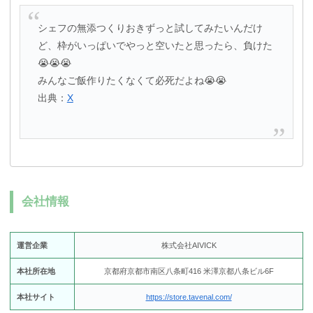
シェフの無添つくりおきずっと試してみたいんだけ
ど、枠がいっぱいでやっと空いたと思ったら、負けた
😭😭😭
みんなご飯作りたくなくて必死だよね😭😭
出典：
X
会社情報
運営企業
株式会社AIVICK
本社所在地
京都府京都市南区八条町416 米澤京都八条ビル6F
本社サイト
https://store.tavenal.com/