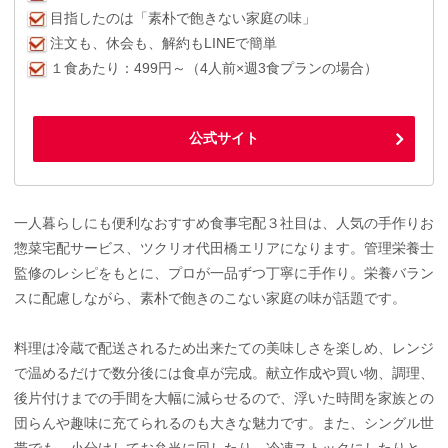
目指したのは「素朴で飽きない家庭の味」
注文も、休会も、解約もLINEで簡単
１食あたり：499円～（4人前×週3食プランの場合）
公式サイト
一人暮らしにも便利なおすすめ食事宅配３社目は、人気の手作りお
惣菜宅配サービス、ツクリオ代田橋エリアになります。管理栄養士
監修のレシピをもとに、プロが一品ずつ丁寧に手作り。栄養バラン
スに配慮しながら、素朴で飽きのこない家庭の味が話題です。
料理は冷蔵で配送されるため出来たての美味しさを楽しめ、レンジ
で温めるだけで数分後には食卓が完成。献立作成や買い物、調理、
後片付けまでの手間を大幅に減らせるので、浮いた時間を家族との
団らんや趣味に充てられるのも大きな魅力です。また、シングル世
帯でも、小分けしてお弁当に回したり、冷凍ストックにしたりと、