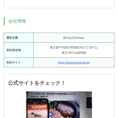
会社情報
運営企業
株式会社Antway
東京都千代田区神田駿河台1丁目8-11
本社所在地
東京YWCA会館8階
本社サイト
https://www.tsukurioki.jp/
公式サイトをチェック！