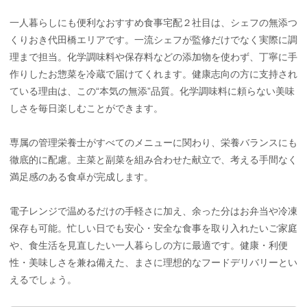
一人暮らしにも便利なおすすめ食事宅配２社目は、シェフの無添つ
くりおき代田橋エリアです。一流シェフが監修だけでなく実際に調
理まで担当。化学調味料や保存料などの添加物を使わず、丁寧に手
作りしたお惣菜を冷蔵で届けてくれます。健康志向の方に支持され
ている理由は、この“本気の無添”品質。化学調味料に頼らない美味
しさを毎日楽しむことができます。
専属の管理栄養士がすべてのメニューに関わり、栄養バランスにも
徹底的に配慮。主菜と副菜を組み合わせた献立で、考える手間なく
満足感のある食卓が完成します。
電子レンジで温めるだけの手軽さに加え、余った分はお弁当や冷凍
保存も可能。忙しい日でも安心・安全な食事を取り入れたいご家庭
や、食生活を見直したい一人暮らしの方に最適です。健康・利便
性・美味しさを兼ね備えた、まさに理想的なフードデリバリーとい
えるでしょう。