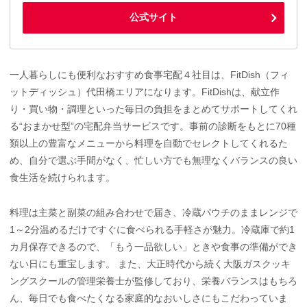
公式サイト
一人暮らしにも便利なおすすめ食事宅配４社目は、FitDish（フィ
ットディッシュ）代田橋エリアになります。FitDishは、献立作
り・買い物・調理といった毎日の負担をまとめてサポートしてくれ
る“おまかせ型”の宅配弁当サービスです。事前の診断をもとに70種
類以上の豊富なメニューから料理を自動でセレクトしてくれるた
め、自分で選ぶ手間がなく、忙しい方でも無理なくバランスの良い
食生活を続けられます。
料理は主菜と副菜の組み合わせで届き、冷蔵パウチのままレンジで
1～2分温めるだけですぐに食べられる手軽さが魅力。冷蔵庫で約1
カ月保存できるので、「もう一品欲しい」ときや食事の準備ができ
ない日にも重宝します。 また、大正時代から続く大阪ガスクッキ
ングスクールの管理栄養士が監修しており、栄養バランスはもちろ
ん、毎日でも食べたくなる家庭的なおいしさにもこだわっていま