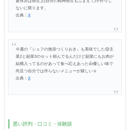
夏休みは衛生上(自分の精神衛生もふまえて)手作りし
ないに限ります。
出典：
X
今週の『シェフの無添つくりおき』も美味でした😋主
菜2と副菜3のセット頼んでるんだけど副菜にもお肉が
結構入ってるのがあって食べ応えあった👍優しい味で
尚且つ自分では作らないメニューが嬉しい☺️
出典：
X
悪い評判・口コミ・体験談