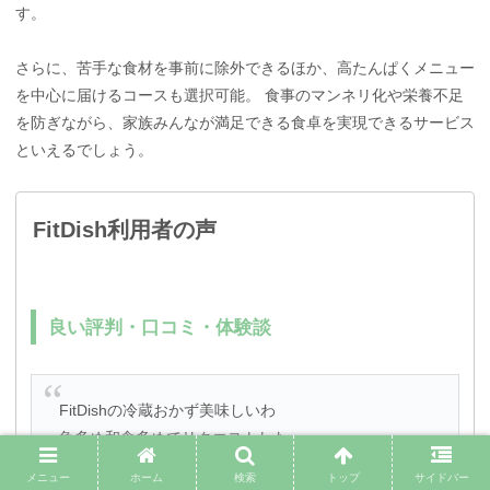
す。
さらに、苦手な食材を事前に除外できるほか、高たんぱくメニュー
を中心に届けるコースも選択可能。 食事のマンネリ化や栄養不足
を防ぎながら、家族みんなが満足できる食卓を実現できるサービス
といえるでしょう。
FitDish利用者の声
良い評判・口コミ・体験談
FitDishの冷蔵おかず美味しいわ
魚多め和食多めでリクエストした
しっかり味付けされている印象
メニュー
ホーム
検索
トップ
サイドバー