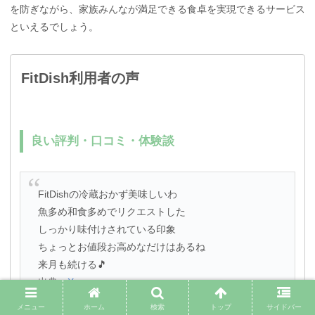
を防ぎながら、家族みんなが満足できる食卓を実現できるサービス
といえるでしょう。
FitDish利用者の声
良い評判・口コミ・体験談
FitDishの冷蔵おかず美味しいわ
魚多め和食多めでリクエストした
しっかり味付けされている印象
ちょっとお値段お高めなだけはあるね
来月も続ける🎵
出典：
X
メニュー
ホーム
検索
トップ
サイドバー