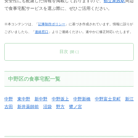
安全性にも配慮した情報を掲載しておりますので、
都立家政駅
周辺
で食事宅配サービスを選ぶ際に、ぜひご活用ください。
※本コンテンツは、「
記事制作ポリシー
」に基づき作成されています。情報に誤りが
ございましたら、「
連絡窓口
」よりご連絡ください。速やかに修正対応いたします。
目次
中野区の食事宅配一覧
中野
東中野
新中野
中野坂上
中野新橋
中野富士見町
新江
古田
新井薬師前
沼袋
野方
鷺ノ宮