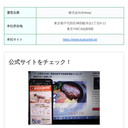
運営企業
株式会社Antway
東京都千代田区神田駿河台1丁目8-11
本社所在地
東京YWCA会館8階
本社サイト
https://www.tsukurioki.jp/
公式サイトをチェック！