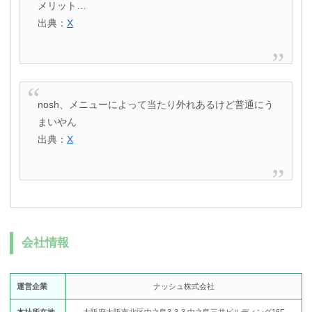
メリット…
出典：
X
nosh、メニューによって当たり外れあるけど普通にう
まいやん
出典：
X
会社情報
運営企業
ナッシュ株式会社
本社所在地
大阪府大阪市北区中之島3-3-3 中之島三井ビルディング16F