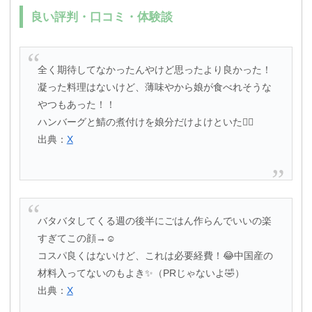
良い評判・口コミ・体験談
全く期待してなかったんやけど思ったより良かった！
凝った料理はないけど、薄味やから娘が食べれそうな
やつもあった！！
ハンバーグと鯖の煮付けを娘分だけよけといた🙂‍↕️
出典：
X
バタバタしてくる週の後半にごはん作らんでいいの楽
すぎてこの顔→☺️
コスパ良くはないけど、これは必要経費！😂中国産の
材料入ってないのもよき✨（PRじゃないよ🤣）
出典：
X