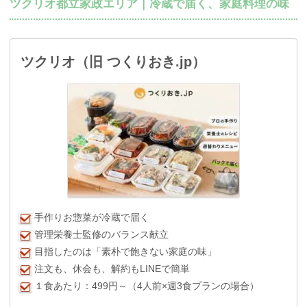
ツクリオ都立家政エリア｜冷蔵で届く、家庭料理の味
ツクリオ（旧 つくりおき.jp）
手作りお惣菜が冷蔵で届く
管理栄養士監修のバランス献立
目指したのは「素朴で飽きない家庭の味」
注文も、休会も、解約もLINEで簡単
１食あたり：499円～（4人前×週3食プランの場合）