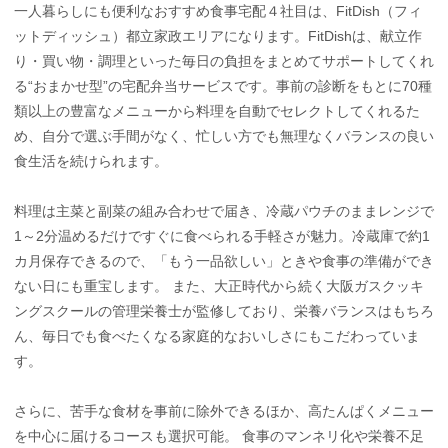
一人暮らしにも便利なおすすめ食事宅配４社目は、FitDish（フィ
ットディッシュ）都立家政エリアになります。FitDishは、献立作
り・買い物・調理といった毎日の負担をまとめてサポートしてくれ
る“おまかせ型”の宅配弁当サービスです。事前の診断をもとに70種
類以上の豊富なメニューから料理を自動でセレクトしてくれるた
め、自分で選ぶ手間がなく、忙しい方でも無理なくバランスの良い
食生活を続けられます。
料理は主菜と副菜の組み合わせで届き、冷蔵パウチのままレンジで
1～2分温めるだけですぐに食べられる手軽さが魅力。冷蔵庫で約1
カ月保存できるので、「もう一品欲しい」ときや食事の準備ができ
ない日にも重宝します。 また、大正時代から続く大阪ガスクッキ
ングスクールの管理栄養士が監修しており、栄養バランスはもちろ
ん、毎日でも食べたくなる家庭的なおいしさにもこだわっていま
す。
さらに、苦手な食材を事前に除外できるほか、高たんぱくメニュー
を中心に届けるコースも選択可能。 食事のマンネリ化や栄養不足