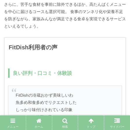
さらに、苦手な食材を事前に除外できるほか、高たんぱくメニュー
を中心に届けるコースも選択可能。 食事のマンネリ化や栄養不足
を防ぎながら、家族みんなが満足できる食卓を実現できるサービス
といえるでしょう。
FitDish利用者の声
良い評判・口コミ・体験談
FitDishの冷蔵おかず美味しいわ
魚多め和食多めでリクエストした
しっかり味付けされている印象
ちょっとお値段お高めなだけはあるね
来月も続ける🎵
メニュー
ホーム
検索
トップ
サイドバー