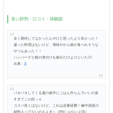
良い評判・口コミ・体験談
全く期待してなかったんやけど思ったより良かった！
凝った料理はないけど、薄味やから娘が食べれそうな
やつもあった！！
ハンバーグと鯖の煮付けを娘分だけよけといた🙂‍↕️
出典：
X
バタバタしてくる週の後半にごはん作らんでいいの楽
すぎてこの顔→☺️
コスパ良くはないけど、これは必要経費！😂中国産の
材料入ってないのもよき✨（PRじゃないよ🤣）