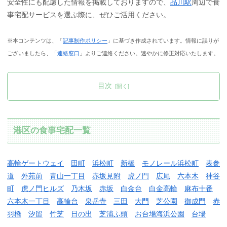
安全性にも配慮した情報を掲載しておりますので、
品川駅
周辺で食
事宅配サービスを選ぶ際に、ぜひご活用ください。
※本コンテンツは、「
記事制作ポリシー
」に基づき作成されています。情報に誤りが
ございましたら、「
連絡窓口
」よりご連絡ください。速やかに修正対応いたします。
目次
港区の食事宅配一覧
高輪ゲートウェイ
田町
浜松町
新橋
モノレール浜松町
表参
道
外苑前
青山一丁目
赤坂見附
虎ノ門
広尾
六本木
神谷
町
虎ノ門ヒルズ
乃木坂
赤坂
白金台
白金高輪
麻布十番
六本木一丁目
高輪台
泉岳寺
三田
大門
芝公園
御成門
赤
羽橋
汐留
竹芝
日の出
芝浦ふ頭
お台場海浜公園
台場