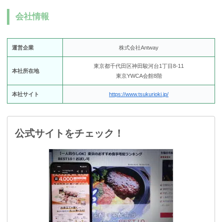
会社情報
運営企業
株式会社Antway
東京都千代田区神田駿河台1丁目8-11
本社所在地
東京YWCA会館8階
本社サイト
https://www.tsukurioki.jp/
公式サイトをチェック！