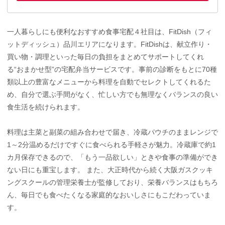
一人暮らしにも便利なおすすめ食事宅配４社目は、FitDish（フィ
ットディッシュ）品川エリアになります。FitDishは、献立作り・
買い物・調理といった毎日の負担をまとめてサポートしてくれ
る“おまかせ型”の宅配弁当サービスです。事前の診断をもとに70種
類以上の豊富なメニューから料理を自動でセレクトしてくれるた
め、自分で選ぶ手間がなく、忙しい方でも無理なくバランスの良い
食生活を続けられます。
料理は主菜と副菜の組み合わせで届き、冷蔵パウチのままレンジで
1～2分温めるだけですぐに食べられる手軽さが魅力。冷蔵庫で約1
カ月保存できるので、「もう一品欲しい」ときや食事の準備ができ
ない日にも重宝します。 また、大正時代から続く大阪ガスクッキ
ングスクールの管理栄養士が監修しており、栄養バランスはもちろ
ん、毎日でも食べたくなる家庭的なおいしさにもこだわっていま
す。