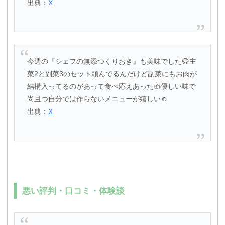
出典：
X
今週の『シェフの無添つくりおき』も美味でした😋主
菜2と副菜3のセット頼んでるんだけど副菜にもお肉が
結構入ってるのがあって食べ応えあった👍優しい味で
尚且つ自分では作らないメニューが嬉しい☺️
出典：
X
悪い評判・口コミ・体験談