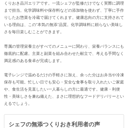
くりおき品川エリアです。一流シェフが監修だけでなく実際に調理
まで担当。化学調味料や保存料などの添加物を使わず、丁寧に手作
りしたお惣菜を冷蔵で届けてくれます。健康志向の方に支持されて
いる理由は、この“本気の無添”品質。化学調味料に頼らない美味し
さを毎日楽しむことができます。
専属の管理栄養士がすべてのメニューに関わり、栄養バランスにも
徹底的に配慮。主菜と副菜を組み合わせた献立で、考える手間なく
満足感のある食卓が完成します。
電子レンジで温めるだけの手軽さに加え、余った分はお弁当や冷凍
保存も可能。忙しい日でも安心・安全な食事を取り入れたいご家庭
や、食生活を見直したい一人暮らしの方に最適です。健康・利便
性・美味しさを兼ね備えた、まさに理想的なフードデリバリーとい
えるでしょう。
シェフの無添つくりおき利用者の声