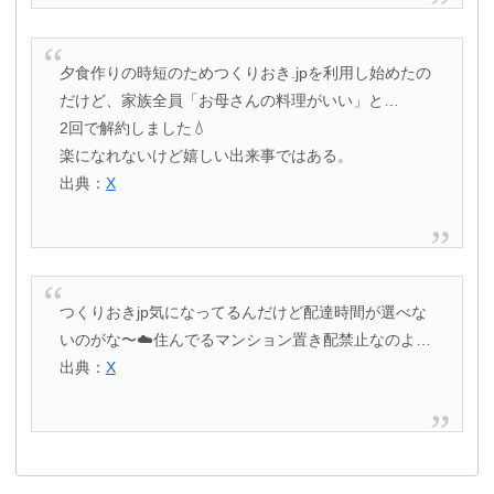
夕食作りの時短のためつくりおき.jpを利用し始めたの
だけど、家族全員「お母さんの料理がいい」と…
2回で解約しました💧
楽になれないけど嬉しい出来事ではある。
出典：
X
つくりおきjp気になってるんだけど配達時間が選べな
いのがな〜☁️住んでるマンション置き配禁止なのよ…
出典：
X