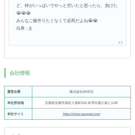
ど、枠がいっぱいでやっと空いたと思ったら、負けた
😭😭😭
みんなご飯作りたくなくて必死だよね😭😭
出典：
X
会社情報
運営企業
株式会社AIVICK
本社所在地
京都府京都市南区八条町416 米澤京都八条ビル6F
本社サイト
https://store.tavenal.com/