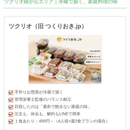
ツクリオ緑が丘エリア｜冷蔵で届く、家庭料理の味
ツクリオ（旧 つくりおき.jp）
手作りお惣菜が冷蔵で届く
管理栄養士監修のバランス献立
目指したのは「素朴で飽きない家庭の味」
注文も、休会も、解約もLINEで簡単
１食あたり：499円～（4人前×週3食プランの場合）