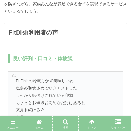
を防ぎながら、家族みんなが満足できる食卓を実現できるサービス
といえるでしょう。
FitDish利用者の声
良い評判・口コミ・体験談
FitDishの冷蔵おかず美味しいわ
魚多め和食多めでリクエストした
しっかり味付けされている印象
ちょっとお値段お高めなだけはあるね
来月も続ける🎵
出典：
X
メニュー
ホーム
検索
トップ
サイドバー