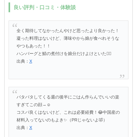
良い評判・口コミ・体験談
全く期待してなかったんやけど思ったより良かった！
凝った料理はないけど、薄味やから娘が食べれそうな
やつもあった！！
ハンバーグと鯖の煮付けを娘分だけよけといた🙂‍↕️
出典：
X
バタバタしてくる週の後半にごはん作らんでいいの楽
すぎてこの顔→☺️
コスパ良くはないけど、これは必要経費！😂中国産の
材料入ってないのもよき✨（PRじゃないよ🤣）
出典：
X