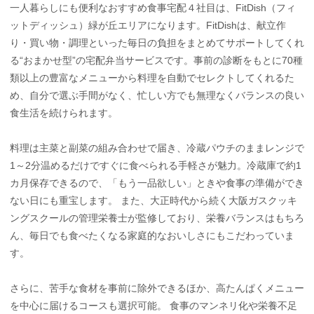
一人暮らしにも便利なおすすめ食事宅配４社目は、FitDish（フィ
ットディッシュ）緑が丘エリアになります。FitDishは、献立作
り・買い物・調理といった毎日の負担をまとめてサポートしてくれ
る“おまかせ型”の宅配弁当サービスです。事前の診断をもとに70種
類以上の豊富なメニューから料理を自動でセレクトしてくれるた
め、自分で選ぶ手間がなく、忙しい方でも無理なくバランスの良い
食生活を続けられます。
料理は主菜と副菜の組み合わせで届き、冷蔵パウチのままレンジで
1～2分温めるだけですぐに食べられる手軽さが魅力。冷蔵庫で約1
カ月保存できるので、「もう一品欲しい」ときや食事の準備ができ
ない日にも重宝します。 また、大正時代から続く大阪ガスクッキ
ングスクールの管理栄養士が監修しており、栄養バランスはもちろ
ん、毎日でも食べたくなる家庭的なおいしさにもこだわっていま
す。
さらに、苦手な食材を事前に除外できるほか、高たんぱくメニュー
を中心に届けるコースも選択可能。 食事のマンネリ化や栄養不足