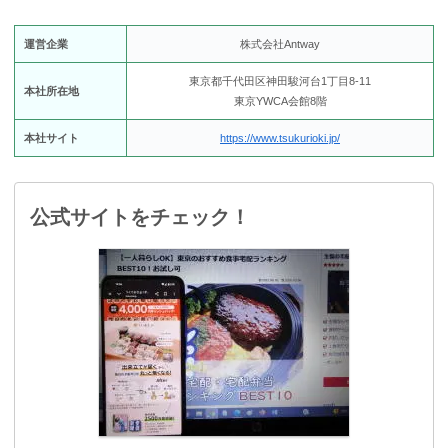
運営企業
株式会社Antway
東京都千代田区神田駿河台1丁目8-11
本社所在地
東京YWCA会館8階
本社サイト
https://www.tsukurioki.jp/
公式サイトをチェック！