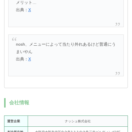
メリット…
出典：
X
nosh、メニューによって当たり外れあるけど普通にう
まいやん
出典：
X
会社情報
運営企業
ナッシュ株式会社
本社所在地
大阪府大阪市北区中之島3-3-3 中之島三井ビルディング16F