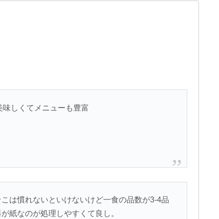
番美味しくてメニューも豊富
こは慣れないといけないけど一食の品数が3-4品
器が紙なのが処理しやすくて良し。