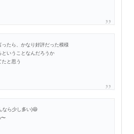
と言ったら、かなり好評だった模様
きるということなんだろうか
てたと思う
なら少し多い)😆
わ〜