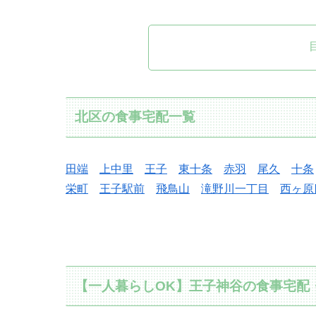
北区の食事宅配一覧
田端
上中里
王子
東十条
赤羽
尾久
十条
栄町
王子駅前
飛鳥山
滝野川一丁目
西ヶ原
【一人暮らしOK】王子神谷の食事宅配