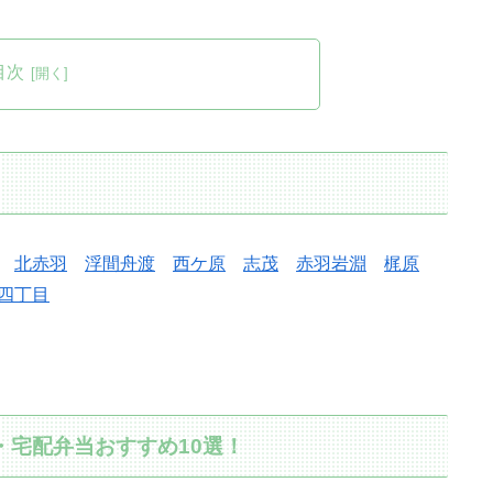
目次
北赤羽
浮間舟渡
西ケ原
志茂
赤羽岩淵
梶原
四丁目
・宅配弁当おすすめ10選！