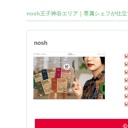
nosh王子神谷エリア｜専属シェフが仕
nosh
公