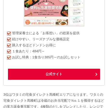
管理栄養士による「お客想い」の総菜を提供
続けやすい、リーズナブルな価格設定
購入するほどドンドンお得に
１食あたり：484円～
お試し特典：1食当り385円～のお試しセット
公式サイト
3位はワタミの宅食ダイレクト馬喰町エリアになります。ワタミの
宅食ダイレクト馬喰町は冷蔵のお弁当宅配でＮo.１を獲得するほど
の実力派食事宅配です。4種類のだしをブレンドしたり、レンジで