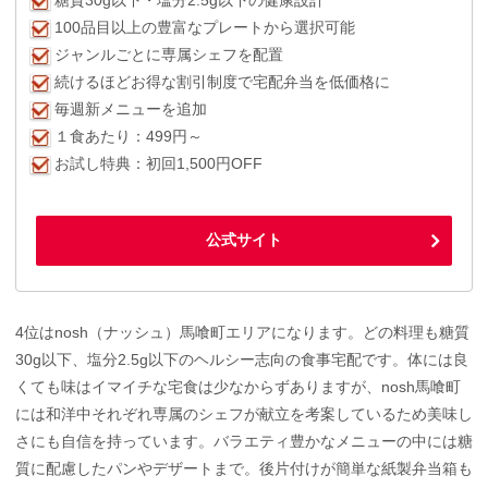
糖質30g以下・塩分2.5g以下の健康設計
100品目以上の豊富なプレートから選択可能
ジャンルごとに専属シェフを配置
続けるほどお得な割引制度で宅配弁当を低価格に
毎週新メニューを追加
１食あたり：499円～
お試し特典：初回1,500円OFF
公式サイト
4位はnosh（ナッシュ）馬喰町エリアになります。どの料理も糖質
30g以下、塩分2.5g以下のヘルシー志向の食事宅配です。体には良
くても味はイマイチな宅食は少なからずありますが、nosh馬喰町
には和洋中それぞれ専属のシェフが献立を考案しているため美味し
さにも自信を持っています。バラエティ豊かなメニューの中には糖
質に配慮したパンやデザートまで。後片付けが簡単な紙製弁当箱も