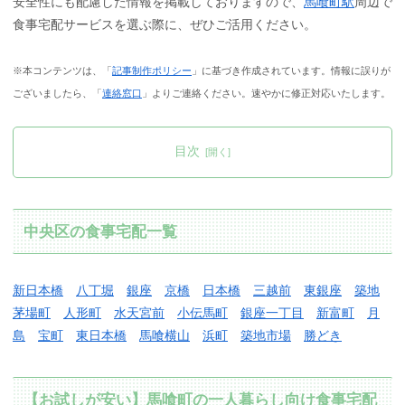
安全性にも配慮した情報を掲載しておりますので、
馬喰町駅
周辺で
食事宅配サービスを選ぶ際に、ぜひご活用ください。
※本コンテンツは、「
記事制作ポリシー
」に基づき作成されています。情報に誤りが
ございましたら、「
連絡窓口
」よりご連絡ください。速やかに修正対応いたします。
目次
中央区の食事宅配一覧
新日本橋
八丁堀
銀座
京橋
日本橋
三越前
東銀座
築地
茅場町
人形町
水天宮前
小伝馬町
銀座一丁目
新富町
月
島
宝町
東日本橋
馬喰横山
浜町
築地市場
勝どき
【お試しが安い】馬喰町の一人暮らし向け食事宅配