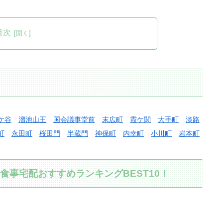
目次
ケ谷
溜池山王
国会議事堂前
末広町
霞ケ関
大手町
淡路
町
永田町
桜田門
半蔵門
神保町
内幸町
小川町
岩本町
事宅配おすすめランキングBEST10！