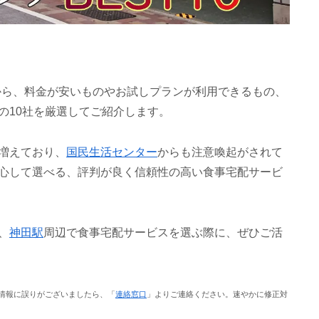
から、料金が安いものやお試しプランが利用できるもの、
の10社を厳選してご紹介します。
増えており、
国民生活センター
からも注意喚起がされて
心して選べる、評判が良く信頼性の高い食事宅配サービ
、
神田駅
周辺で食事宅配サービスを選ぶ際に、ぜひご活
情報に誤りがございましたら、「
連絡窓口
」よりご連絡ください。速やかに修正対