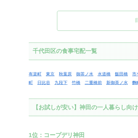
千代田区の食事宅配一覧
有楽町
東京
秋葉原
御茶ノ水
水道橋
飯田橋
市
町
日比谷
九段下
竹橋
二重橋前
新御茶ノ水
麴
【お試しが安い】神田の一人暮らし向け食
1位：コープデリ神田