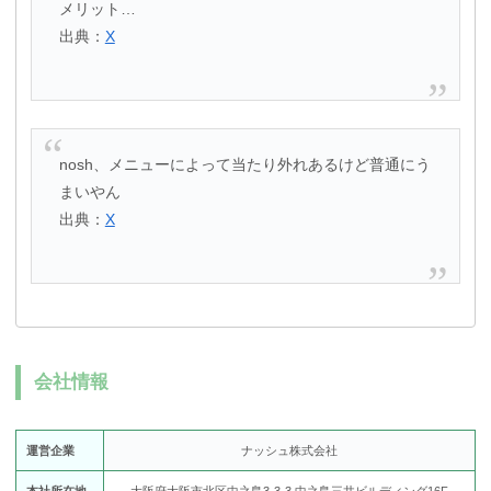
メリット…
出典：
X
nosh、メニューによって当たり外れあるけど普通にう
まいやん
出典：
X
会社情報
運営企業
ナッシュ株式会社
本社所在地
大阪府大阪市北区中之島3-3-3 中之島三井ビルディング16F