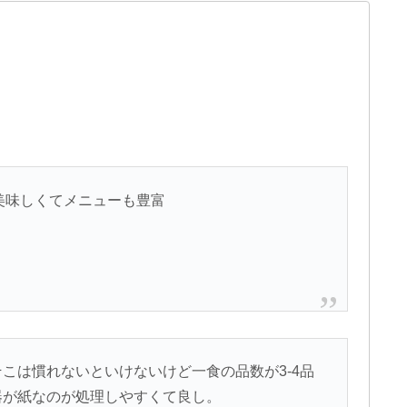
番美味しくてメニューも豊富
こは慣れないといけないけど一食の品数が3-4品
器が紙なのが処理しやすくて良し。