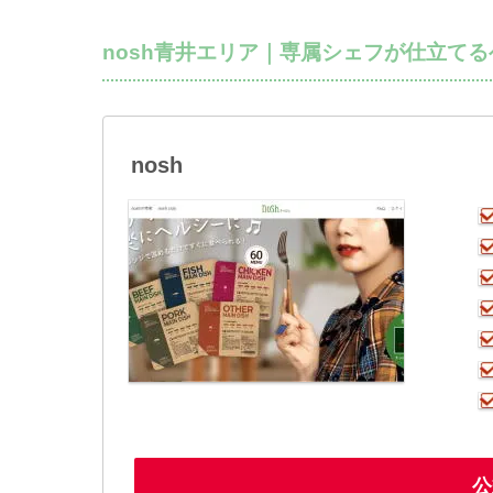
nosh青井エリア｜専属シェフが仕立て
nosh
公