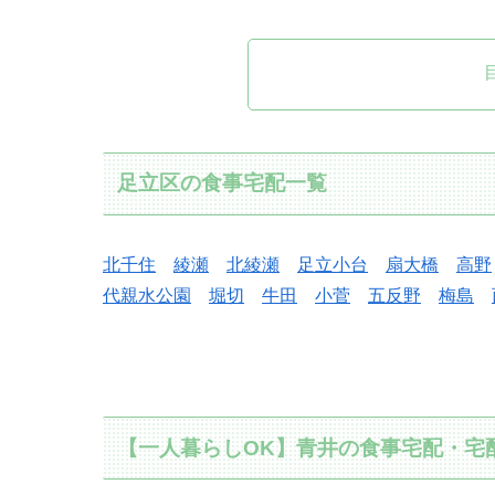
足立区の食事宅配一覧
北千住
綾瀬
北綾瀬
足立小台
扇大橋
高野
代親水公園
堀切
牛田
小菅
五反野
梅島
【一人暮らしOK】青井の食事宅配・宅