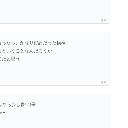
と言ったら、かなり好評だった模様
きるということなんだろうか
てたと思う
なら少し多い)😆
わ〜