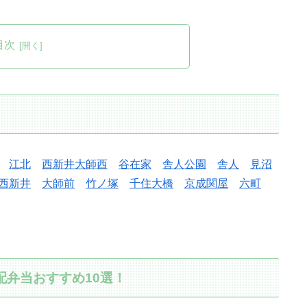
目次
江北
西新井大師西
谷在家
舎人公園
舎人
見沼
西新井
大師前
竹ノ塚
千住大橋
京成関屋
六町
配弁当おすすめ10選！